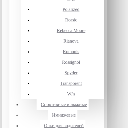
Polarized
Reasic
Rebecca Moore
Rianova
Romonis
Rossignol
Spyder
Transporent
W/n
Спортивные и лыжные
Имиджевые
Очки для водителей