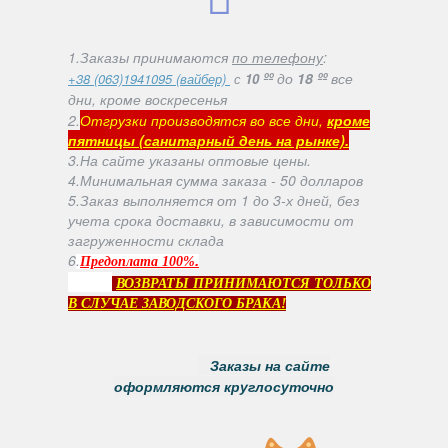
1.Заказы принимаются
по телефону
:
ºº
до
18 ºº
все
+38 (063)1941095 (вайбер)
с
10
дни, кроме воскресенья
2.
Отгрузки производятся во все дни,
кроме
пятницы (санитарный день на рынке).
3.На сайте указаны оптовые цены.
4.Минимальная сумма заказа - 50 долларов
5.Заказ выполняется от 1 до 3-х дней, без
учета срока доставки, в зависимости от
загруженности склада
6
.
.
Предоплата 100%
ВОЗВРАТЫ ПРИНИМАЮТСЯ ТОЛЬКО
В СЛУЧАЕ ЗАВОДСКОГО БРАКА!
Заказы на сайте
оформляются круглосуточно