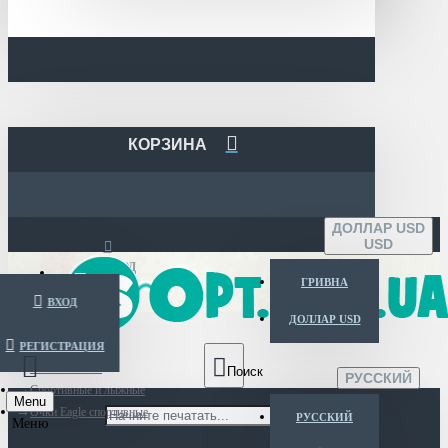
КОРЗИНА
ДОЛЛАР USD
USD
ВХОД
ГРИВНА
ВХОД
ДОЛЛАР USD
РЕГИСТРАЦИЯ
Каталог очков
РУССКИЙ
Спортивные и лыжные
Menu
Очки Eagle спортивные
РУССКИЙ