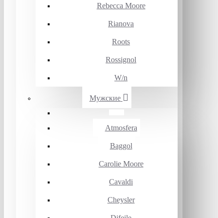
Rebecca Moore
Rianova
Roots
Rossignol
W/n
Мужские
Atmosfera
Baggol
Carolie Moore
Cavaldi
Cheysler
Difeile