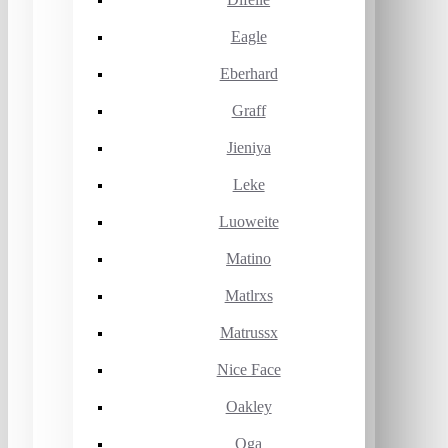
Eagle
Eberhard
Graff
Jieniya
Leke
Luoweite
Matino
Matlrxs
Matrussx
Nice Face
Oakley
Oga