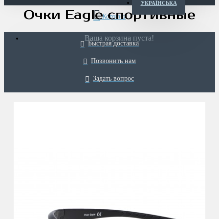
УКРАЇНСЬКА
Очки Eagle спортивные
Ваша корзина пуста!
Быстрая доставка
Позвонить нам
Задать вопрос