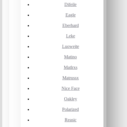
Difeile
Eagle
Eberhard
Leke
Luoweite
Matino
Matlrxs
Matrussx
Nice Face
Oakley
Polarized
Reasic