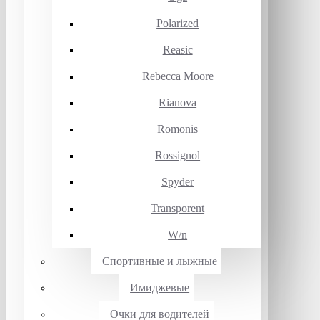
Polarized
Reasic
Rebecca Moore
Rianova
Romonis
Rossignol
Spyder
Transporent
W/n
Спортивные и лыжные
Имиджевые
Очки для водителей