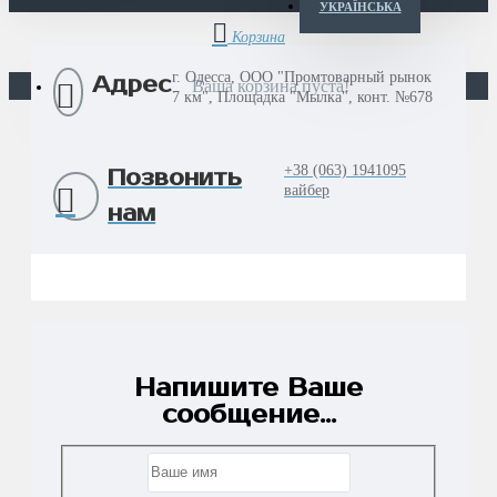
УКРАЇНСЬКА
г. Одесса, ООО "Промтоварный рынок
Адрес
Ваша корзина пуста!
7 км", Площадка "Мылка", конт. №678
+38 (063) 1941095
Позвонить
вайбер
нам
Напишите Ваше
сообщение...