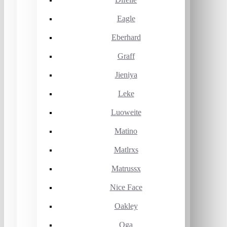
Eagle
Eberhard
Graff
Jieniya
Leke
Luoweite
Matino
Matlrxs
Matrussx
Nice Face
Oakley
Oga