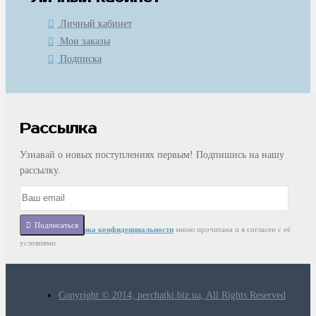
Личный кабинет
Мои заказы
Подписка
Рассылка
Узнавай о новых поступлениях первым! Подпишись на нашу
рассылку.
Подписаться
Статья
Политика конфиденциальности
мною прочитана и я согласен с её
условиями
Copyright © 2014, perchatki.biz.ua, All Rights Reserved