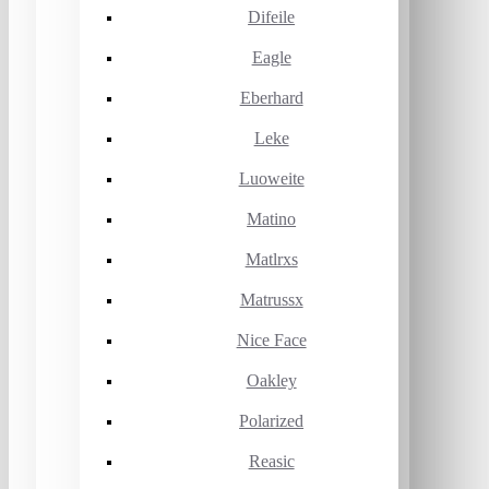
Difeile
Eagle
Eberhard
Leke
Luoweite
Matino
Matlrxs
Matrussx
Nice Face
Oakley
Polarized
Reasic