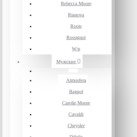
Rebecca Moore
Rianova
Roots
Rossignol
W/n
Мужские
Atmosfera
Baggol
Carolie Moore
Cavaldi
Cheysler
Difeile