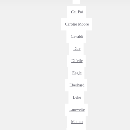
Cai Pai
Carolie Moore
Cavaldi
Diar
Difeile
Eagle
Eberhard
Leke
Luoweite
Matino