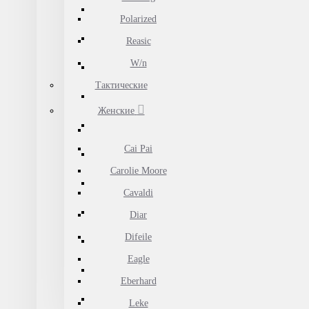
Polarized
Reasic
W/n
Тактические
Женские
Cai Pai
Carolie Moore
Cavaldi
Diar
Difeile
Eagle
Eberhard
Leke