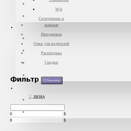
W/n
Спортивные и
лыжные
Имиджевые
Очки для водителей
Распродажа
Скидки
Фильтр
Очистить
ЦЕНА
$
$