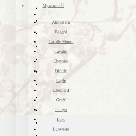
Мужские
Atmosfera
Baggol
Carolie Moore
Cavaldi
Cheysler
Difeile
Eagle
Eberhard
Graff
Jieniya
Leke
Luoweite