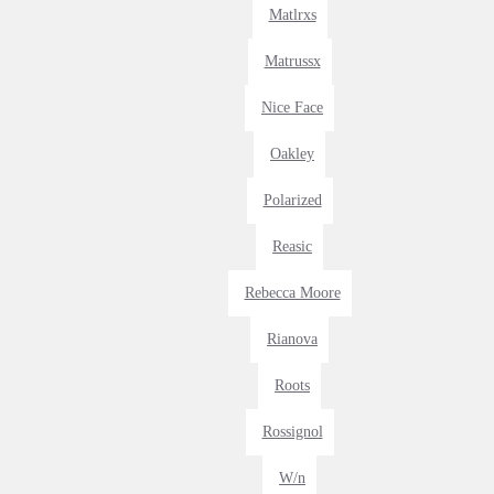
Matlrxs
Matrussx
Nice Face
Oakley
Polarized
Reasic
Rebecca Moore
Rianova
Roots
Rossignol
W/n