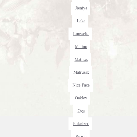
Jieniya
Leke
Luoweite
Matino
Matlrxs
Matrussx
Nice Face
Oakley
Oga
Polarized
Reasic