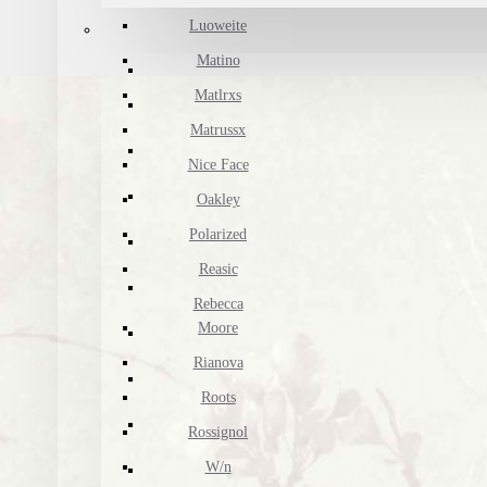
Luoweite
Matino
Matlrxs
Matrussx
Nice Face
Oakley
Polarized
Reasic
Rebecca
Moore
Rianova
Roots
Rossignol
W/n