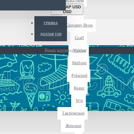
Аксессуары
ДОЛЛАР USD
USD
Детские
ГРИВНА
Giovanny Bross
ДОЛЛАР USD
Graff
Ваша корзина пуста!
Maldon
Malfong
Polarized
Reasic
W/n
Тактические
Женские