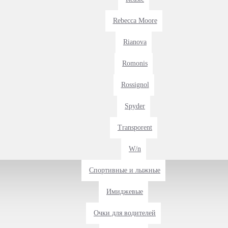
Rebecca Moore
Rianova
Romonis
Rossignol
Spyder
Transporent
W/n
Спортивные и лыжные
Имиджевые
Очки для водителей