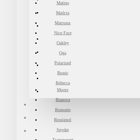
Matino
Matlrxs
Matrussx
Nice Face
Oakley
Oga
Polarized
Reasic
Rebecca
Moore
Rianova
Romonis
Rossignol
Spyder
Transporent