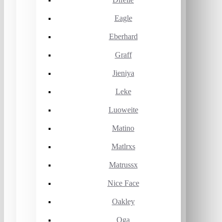
Eagle
Eberhard
Graff
Jieniya
Leke
Luoweite
Matino
Matlrxs
Matrussx
Nice Face
Oakley
Oga