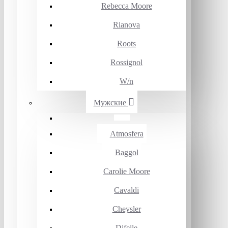
Rebecca Moore
Rianova
Roots
Rossignol
W/n
Мужские
Atmosfera
Baggol
Carolie Moore
Cavaldi
Cheysler
Difeile