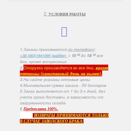
УСЛОВИЯ РАБОТЫ
1.Заказы принимаются
по телефону
:
ºº
до
18 ºº
все
+38 (063)1941095 (вайбер)
с
10
дни, кроме воскресенья
2.
Отгрузки производятся во все дни,
кроме
пятницы (санитарный день на рынке).
3.На сайте указаны оптовые цены.
4.Минимальная сумма заказа - 50 долларов
5.Заказ выполняется от 1 до 3-х дней, без
учета срока доставки, в зависимости от
загруженности склада
6
.
.
Предоплата 100%
ВОЗВРАТЫ ПРИНИМАЮТСЯ ТОЛЬКО
В СЛУЧАЕ ЗАВОДСКОГО БРАКА!