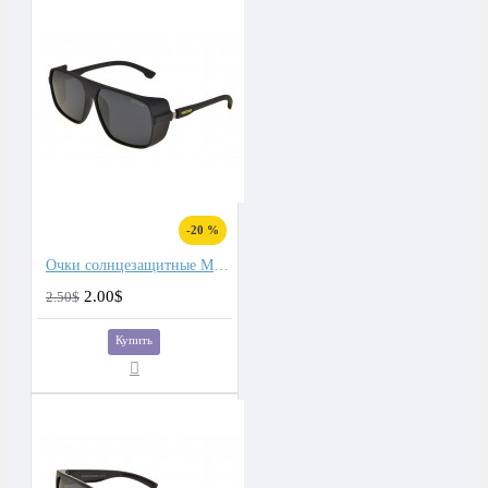
-20 %
Очки солнцезащитные Matlrxs
2.00$
2.50$
Купить