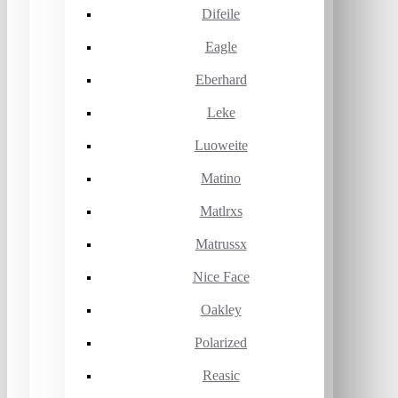
Difeile
Eagle
Eberhard
Leke
Luoweite
Matino
Matlrxs
Matrussx
Nice Face
Oakley
Polarized
Reasic