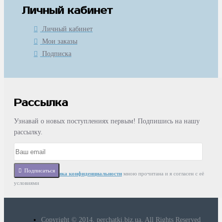
Личный кабинет
Личный кабинет
Мои заказы
Подписка
Рассылка
Узнавай о новых поступлениях первым! Подпишись на нашу
рассылку.
Подписаться
Статья
Политика конфиденциальности
мною прочитана и я согласен с её
условиями
Copyright © 2014, perchatki.biz.ua, All Rights Reserved