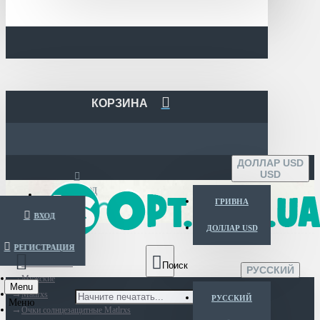
КОРЗИНА
ДОЛЛАР USD
USD
ВХОД
ГРИВНА
ВХОД
ДОЛЛАР USD
РЕГИСТРАЦИЯ
Каталог очков
РУССКИЙ
Мужские
Menu
Matlrxs
РУССКИЙ
Очки солнцезащитные Matlrxs