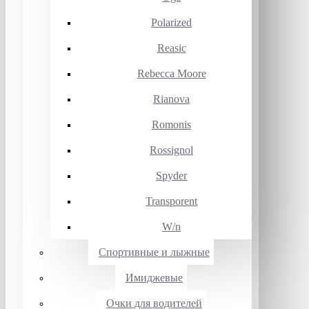
Polarized
Reasic
Rebecca Moore
Rianova
Romonis
Rossignol
Spyder
Transporent
W/n
Спортивные и лыжные
Имиджевые
Очки для водителей