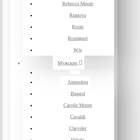
Rebecca Moore
Rianova
Roots
Rossignol
W/n
Мужские
Atmosfera
Baggol
Carolie Moore
Cavaldi
Cheysler
Difeile