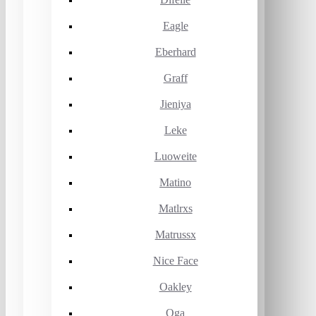
Eagle
Eberhard
Graff
Jieniya
Leke
Luoweite
Matino
Matlrxs
Matrussx
Nice Face
Oakley
Oga