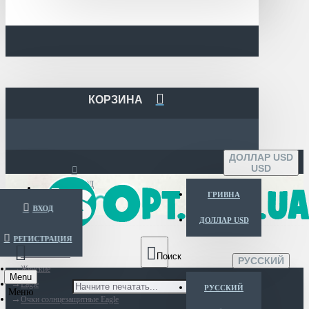
КОРЗИНА
ДОЛЛАР USD
USD
ВХОД
ГРИВНА
ВХОД
ДОЛЛАР USD
РЕГИСТРАЦИЯ
Каталог очков
РУССКИЙ
Женские
Menu
Eagle
РУССКИЙ
Очки солнцезащитные Eagle