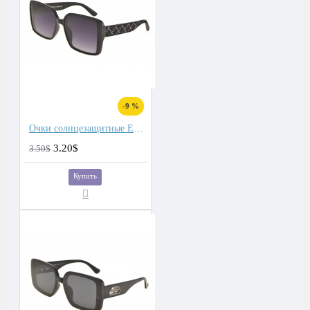
-9 %
Очки солнцезащитные Eagle
3.20$
3.50$
Купить