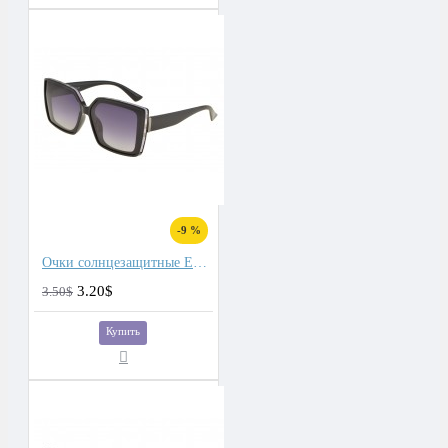
-9 %
Очки солнцезащитные Eagle
3.20$
3.50$
Купить