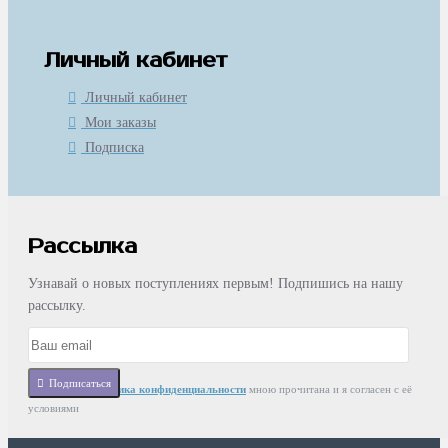
Личный кабинет
Личный кабинет
Мои заказы
Подписка
Рассылка
Узнавай о новых поступлениях первым! Подпишись на нашу
рассылку.
Подписаться
Статья
Политика конфиденциальности
мною прочитана и я согласен с её
условиями