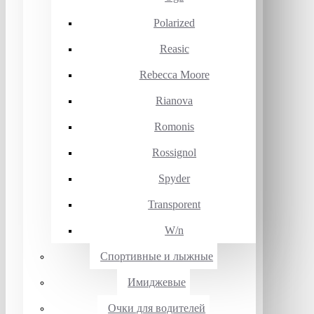
Polarized
Reasic
Rebecca Moore
Rianova
Romonis
Rossignol
Spyder
Transporent
W/n
Спортивные и лыжные
Имиджевые
Очки для водителей