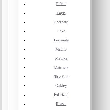
Difeile
Eagle
Eberhard
Leke
Luoweite
Matino
Matlrxs
Matrussx
Nice Face
Oakley
Polarized
Reasic