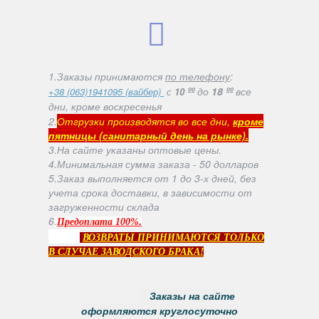
1.Заказы принимаются
по телефону
:
ºº
до
18 ºº
все
+38 (063)1941095 (вайбер)
с
10
дни, кроме воскресенья
2.
Отгрузки производятся во все дни,
кроме
пятницы (санитарный день на рынке).
3.На сайте указаны оптовые цены.
4.Минимальная сумма заказа - 50 долларов
5.Заказ выполняется от 1 до 3-х дней, без
учета срока доставки, в зависимости от
загруженности склада
6
.
.
Предоплата 100%
ВОЗВРАТЫ ПРИНИМАЮТСЯ ТОЛЬКО
В СЛУЧАЕ ЗАВОДСКОГО БРАКА!
Заказы на сайте
оформляются круглосуточно