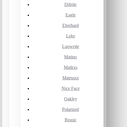
Difeile
Eagle
Eberhard
Leke
Luoweite
Matino
Matlrxs
Matrussx
Nice Face
Oakley
Polarized
Reasic