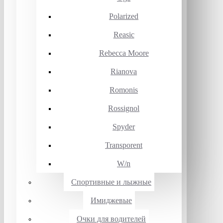
Polarized
Reasic
Rebecca Moore
Rianova
Romonis
Rossignol
Spyder
Transporent
W/n
Спортивные и лыжные
Имиджевые
Очки для водителей