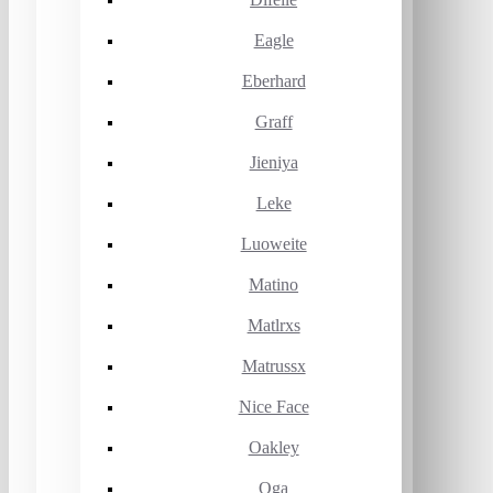
Eagle
Eberhard
Graff
Jieniya
Leke
Luoweite
Matino
Matlrxs
Matrussx
Nice Face
Oakley
Oga