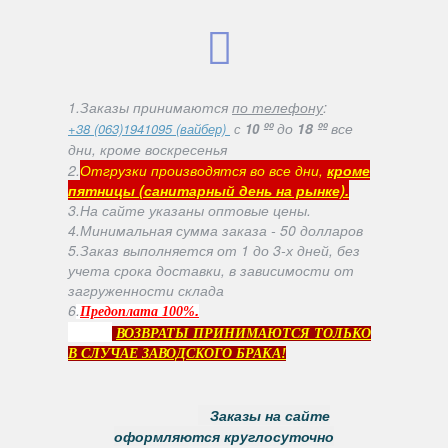
1.Заказы принимаются
по телефону
:
ºº
до
18 ºº
все
+38 (063)1941095 (вайбер)
с
10
дни, кроме воскресенья
2.
Отгрузки производятся во все дни,
кроме
пятницы (санитарный день на рынке).
3.На сайте указаны оптовые цены.
4.Минимальная сумма заказа - 50 долларов
5.Заказ выполняется от 1 до 3-х дней, без
учета срока доставки, в зависимости от
загруженности склада
6
.
.
Предоплата 100%
ВОЗВРАТЫ ПРИНИМАЮТСЯ ТОЛЬКО
В СЛУЧАЕ ЗАВОДСКОГО БРАКА!
Заказы на сайте
оформляются круглосуточно