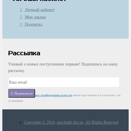
Личный кабинет
Мои заказы
Подписка
Рассылка
Узнавай о новых поступлениях первым! Подпишись на нашу
рассылку.
Подписаться
Статья
Политика конфиденциальности
мною прочитана и я согласен с её
условиями
Copyright © 2014, perchatki.biz.ua, All Rights Reserved