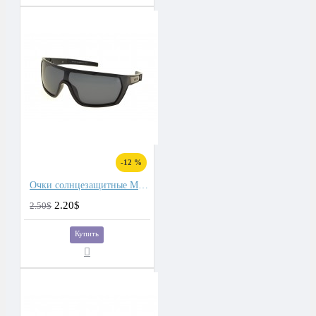
-12 %
Очки солнцезащитные Matlrxs
2.20$
2.50$
Купить