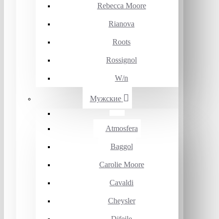
Rebecca Moore
Rianova
Roots
Rossignol
W/n
Мужские
Atmosfera
Baggol
Carolie Moore
Cavaldi
Cheysler
Difeile