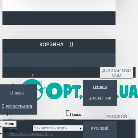
КОРЗИНА
ДОЛЛАР USD
USD
ВХОД
ГРИВНА
ВХОД
ДОЛЛАР USD
РЕГИСТРАЦИЯ
Каталог очков
РУССКИЙ
Мужские
Menu
Eagle
РУССКИЙ
Очки солнцезащитные Eagle