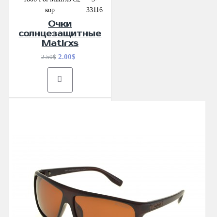
кор
33116
Очки
солнцезащитные
Matlrxs
2.00$
2.50$