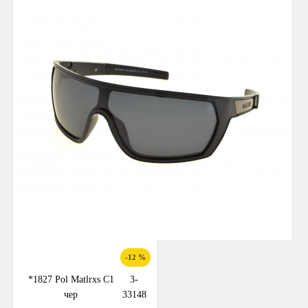
-12 %
*1827 Pol Matlrxs С1
3-
чер
33148