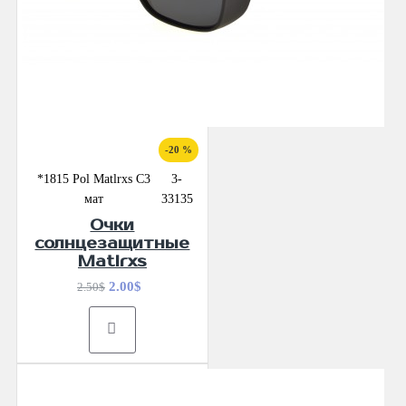
-20 %
*1815 Pol Matlrxs С3
3-
мат
33135
Очки
солнцезащитные
Matlrxs
2.00$
2.50$