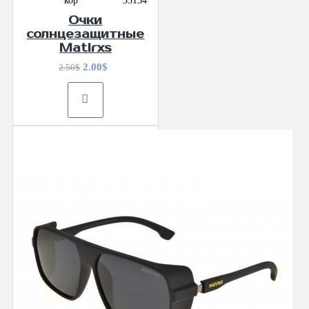
кор
33134
Очки
солнцезащитные
Matlrxs
2.00$
2.50$