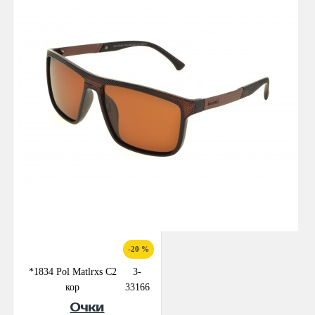
-20 %
*1834 Pol Matlrxs С2
3-
кор
33166
Очки