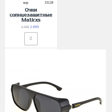
кор
33128
Очки
солнцезащитные
Matlrxs
2.00$
2.50$