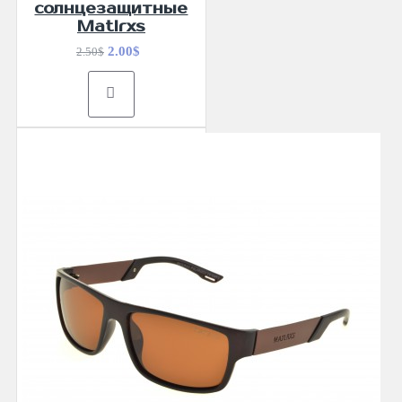
солнцезащитные
Matlrxs
2.00$
2.50$