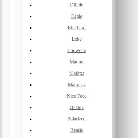
Difeile
Eagle
Eberhard
Leke
Luoweite
Matino
Matlrxs
Matrussx
Nice Face
Oakley
Polarized
Reasic