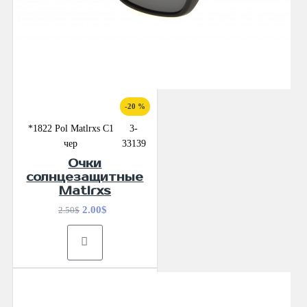
-20 %
*1822 Pol Matlrxs С1
3-
чер
33139
Очки
солнцезащитные
Matlrxs
2.00$
2.50$