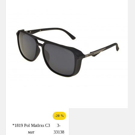
-20 %
*1819 Pol Matlrxs С3
3-
мат
33138