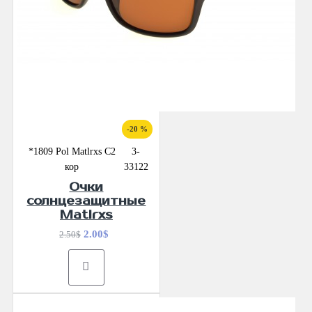
-20 %
*1809 Pol Matlrxs С2
3-
кор
33122
Очки
солнцезащитные
Matlrxs
2.00$
2.50$