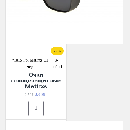
-20 %
*1815 Pol Matlrxs С1
3-
чер
33133
Очки
солнцезащитные
Matlrxs
2.00$
2.50$