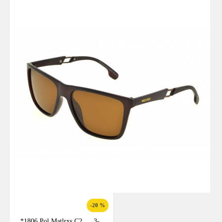
-20 %
*1806 Pol Matlrxs С2
3-