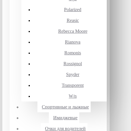
Polarized
Reasic
Rebecca Moore
Rianova
Romonis
Rossignol
Spyder
Transporent
W/n
Спортивные и лыжные
Имиджевые
Очки для водителей