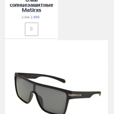
солнцезащитные
Matlrxs
2.00$
2.30$