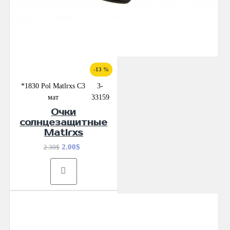
-13 %
*1830 Pol Matlrxs С3
3-
мат
33159
Очки
солнцезащитные
Matlrxs
2.00$
2.30$