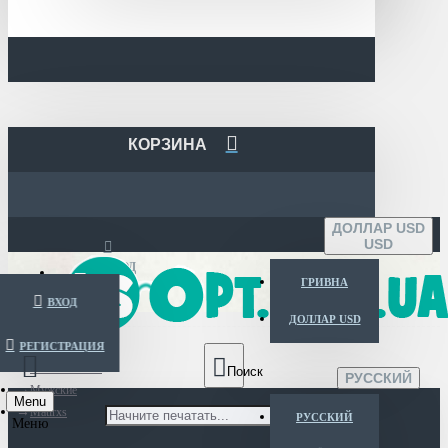
КОРЗИНА
ДОЛЛАР USD
USD
ВХОД
ГРИВНА
ВХОД
ДОЛЛАР USD
РЕГИСТРАЦИЯ
Каталог очков
РУССКИЙ
Мужские
Menu
Matlrxs
РУССКИЙ