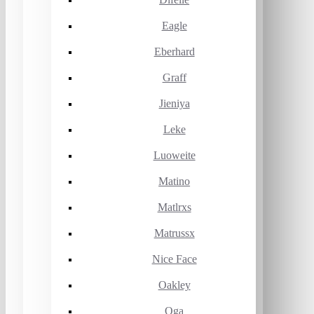
Eagle
Eberhard
Graff
Jieniya
Leke
Luoweite
Matino
Matlrxs
Matrussx
Nice Face
Oakley
Oga