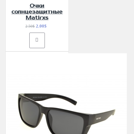
Очки
солнцезащитные
Matlrxs
2.00$
2.50$