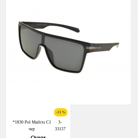
-13 %
*1830 Pol Matlrxs С1
3-
чер
33157
Очки