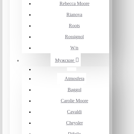
Rebecca Moore
Rianova
Roots
Rossignol
W/n
Мужские
Atmosfera
Baggol
Carolie Moore
Cavaldi
Cheysler
Difeile