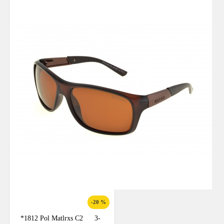
-20 %
*1812 Pol Matlrxs С2
3-