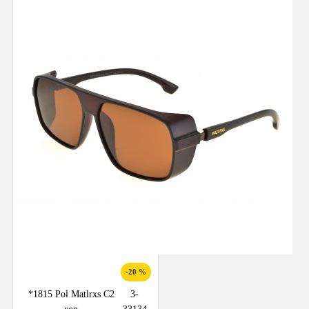
-20 %
*1815 Pol Matlrxs С2
3-