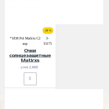
-20 %
*1838 Pol Matlrxs С2
3-
кор
33175
Очки
солнцезащитные
Matlrxs
2.00$
2.50$