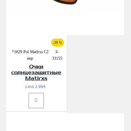
-29 %
*1829 Pol Matlrxs С2
3-
кор
33155
Очки
солнцезащитные
Matlrxs
2.00$
2.80$