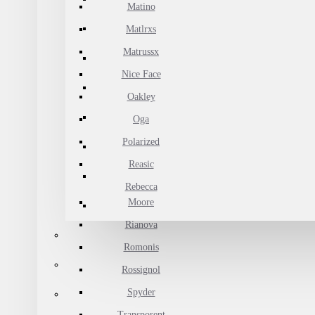
Matino
Matlrxs
Matrussx
Nice Face
Oakley
Oga
Polarized
Reasic
Rebecca
Moore
Rianova
Romonis
Rossignol
Spyder
Transporent