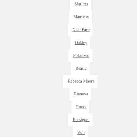
Matlrxs
Matrussx
Nice Face
Oakley
Polarized
Reasic
Rebecca Moore
Rianova
Roots
Rossignol
W/n