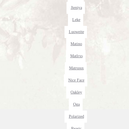
Jieniya
Leke
Luoweite
Matino
Matlrxs
Matrussx
Nice Face
Oakley
Oga
Polarized
Reasic