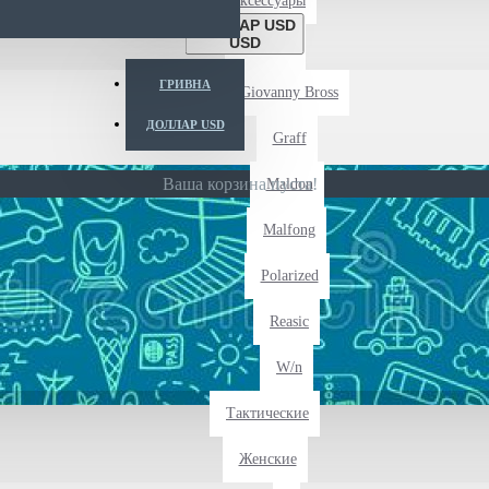
Аксессуары
ДОЛЛАР USD
USD
Детские
ГРИВНА
Giovanny Bross
ДОЛЛАР USD
Graff
Ваша корзина пуста!
Maldon
Malfong
Polarized
Reasic
W/n
Тактические
Женские