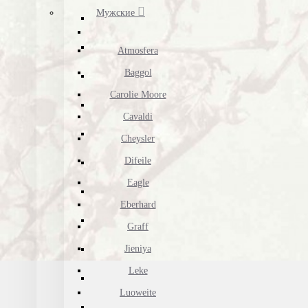
Мужские
Atmosfera
Baggol
Carolie Moore
Cavaldi
Cheysler
Difeile
Eagle
Eberhard
Graff
Jieniya
Leke
Luoweite