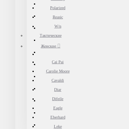
Polarized
Reasic
W/n
Тактические
Женские
Cai Pai
Carolie Moore
Cavaldi
Diar
Difeile
Eagle
Eberhard
Leke