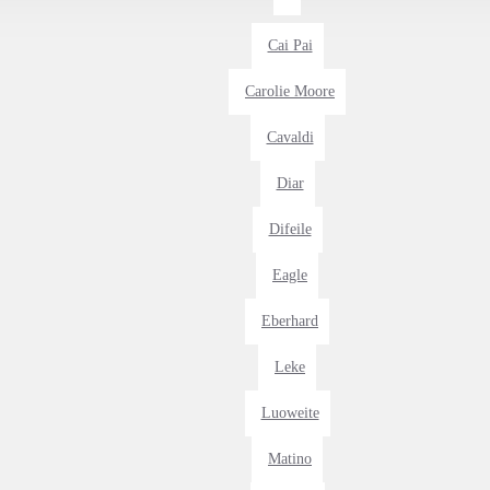
Cai Pai
Carolie Moore
Cavaldi
Diar
Difeile
Eagle
Eberhard
Leke
Luoweite
Matino