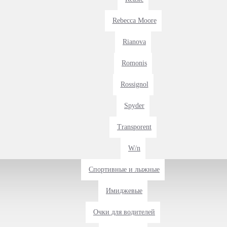
Rebecca Moore
Rianova
Romonis
Rossignol
Spyder
Transporent
W/n
Спортивные и лыжные
Имиджевые
Очки для водителей