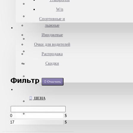
W/n
Спортивные и
лыжные
Имиджевые
Очки для водителей
Распродажа
Скидки
Фильтр
Очистить
ЦЕНА
$
$