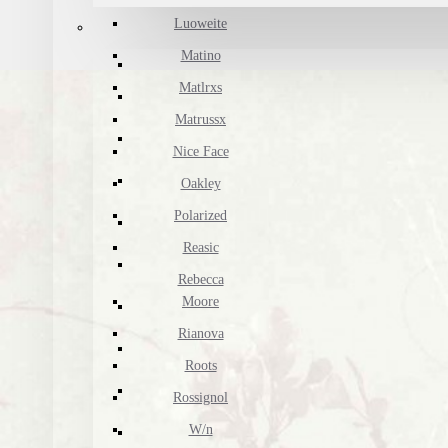
Luoweite
Matino
Matlrxs
Matrussx
Nice Face
Oakley
Polarized
Reasic
Rebecca
Moore
Rianova
Roots
Rossignol
W/n