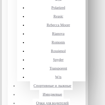
Polarized
Reasic
Rebecca Moore
Rianova
Romonis
Rossignol
Spyder
Transporent
W/n
Спортивные и лыжные
Имиджевые
Очки для водителей