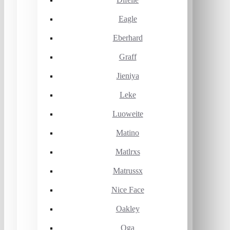
Eagle
Eberhard
Graff
Jieniya
Leke
Luoweite
Matino
Matlrxs
Matrussx
Nice Face
Oakley
Oga