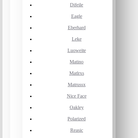
Difeile
Eagle
Eberhard
Leke
Luoweite
Matino
Matlrxs
Matrussx
Nice Face
Oakley
Polarized
Reasic