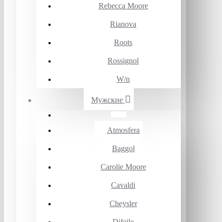
Rebecca Moore
Rianova
Roots
Rossignol
W/n
Мужские
Atmosfera
Baggol
Carolie Moore
Cavaldi
Cheysler
Difeile